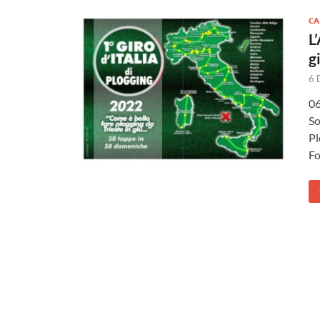
CA
L
g
6 
06
So
Pl
Fo