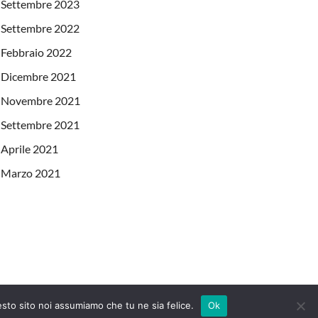
Settembre 2023
Settembre 2022
Febbraio 2022
Dicembre 2021
Novembre 2021
Settembre 2021
Aprile 2021
Marzo 2021
Powered by
WordPress
and
HitMag
.
esto sito noi assumiamo che tu ne sia felice.
Ok